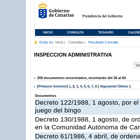
INICIO
CONSULTA
TESAURO
CALEN
Estás en:
Inicio
Consultas
Resultado Consulta
INSPECCION ADMINISTRATIVA
209 documentos encontrados, mostrando del 26 al 50.
[
Primero
/
Anterior
]
1
,
2
,
3
,
4
,
5
,
6
,
7
,
8
[
Siguiente
/
Último
]
Documentos
Decreto 122/1988, 1 agosto, por e
juego del bingo
Decreto 130/1988, 1 agosto, de or
en la Comunidad Autónoma de Can
Decreto 61/1986, 4 abril, de orden