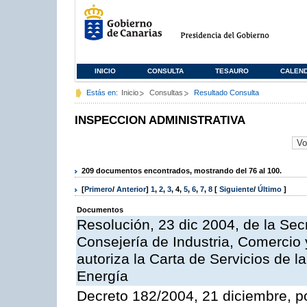
INICIO
CONSULTA
TESAURO
CALEN
Estás en:
Inicio
Consultas
Resultado Consulta
INSPECCION ADMINISTRATIVA
209 documentos encontrados, mostrando del 76 al 100.
[
Primero
/
Anterior
]
1
,
2
,
3
,
4
,
5
,
6
,
7
,
8
[
Siguiente
/
Último
]
Documentos
Resolución, 23 dic 2004, de la Sec
Consejería de Industria, Comercio
autoriza la Carta de Servicios de l
Energía
Decreto 182/2004, 21 diciembre, p