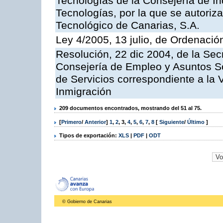
Tecnologías de la Consejería de I
Tecnologías, por la que se autoriza 
Tecnológico de Canarias, S.A.
Ley 4/2005, 13 julio, de Ordenaci
Resolución, 22 dic 2004, de la Sec
Consejería de Empleo y Asuntos Soc
de Servicios correspondiente a la 
Inmigración
209 documentos encontrados, mostrando del 51 al 75.
[
Primero
/
Anterior
]
1
,
2
,
3
,
4
,
5
,
6
,
7
,
8
[
Siguiente
/
Último
]
Tipos de exportación:
XLS
|
PDF
|
ODT
© Gobierno de Canarias