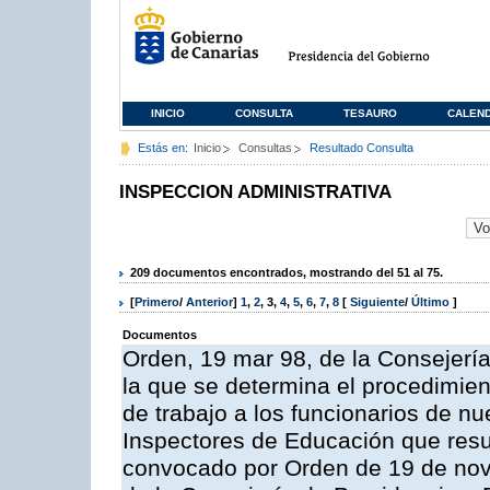
INICIO
CONSULTA
TESAURO
CALEN
Estás en:
Inicio
Consultas
Resultado Consulta
INSPECCION ADMINISTRATIVA
209 documentos encontrados, mostrando del 51 al 75.
[
Primero
/
Anterior
]
1
,
2
,
3
,
4
,
5
,
6
,
7
,
8
[
Siguiente
/
Último
]
Documentos
Orden, 19 mar 98, de la Consejería
la que se determina el procedimient
de trabajo a los funcionarios de n
Inspectores de Educación que resu
convocado por Orden de 19 de nov