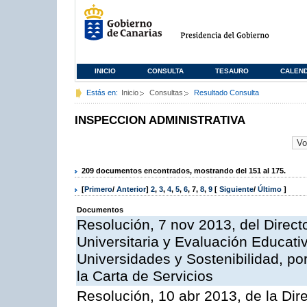
INICIO
CONSULTA
TESAURO
CALEN
Estás en:
Inicio
Consultas
Resultado Consulta
INSPECCION ADMINISTRATIVA
209 documentos encontrados, mostrando del 151 al 175.
[
Primero
/
Anterior
]
2
,
3
,
4
,
5
,
6
,
7
,
8
,
9
[
Siguiente
/
Último
]
Documentos
Resolución, 7 nov 2013, del Direct
Universitaria y Evaluación Educati
Universidades y Sostenibilidad, po
la Carta de Servicios
Resolución, 10 abr 2013, de la Dir