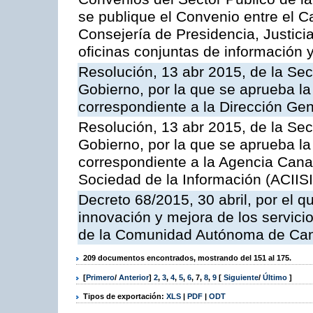
se publique el Convenio entre el C
Consejería de Presidencia, Justicia
oficinas conjuntas de información 
Resolución, 13 abr 2015, de la Sec
Gobierno, por la que se aprueba la 
correspondiente a la Dirección Gene
Resolución, 13 abr 2015, de la Sec
Gobierno, por la que se aprueba la 
correspondiente a la Agencia Canar
Sociedad de la Información (ACIISI
Decreto 68/2015, 30 abril, por el q
innovación y mejora de los servici
de la Comunidad Autónoma de Can
209 documentos encontrados, mostrando del 151 al 175.
[
Primero
/
Anterior
]
2
,
3
,
4
,
5
,
6
,
7
,
8
,
9
[
Siguiente
/
Último
]
Tipos de exportación:
XLS
|
PDF
|
ODT