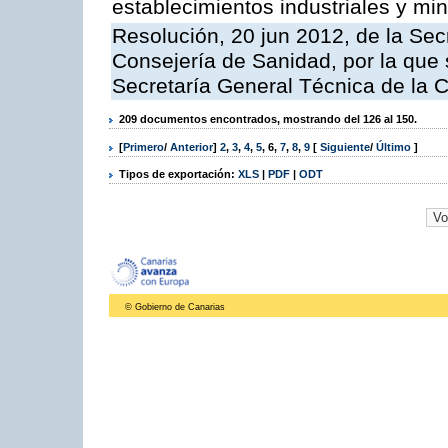
establecimientos industriales y mi
Resolución, 20 jun 2012, de la Sec
Consejería de Sanidad, por la que s
Secretaría General Técnica de la 
209 documentos encontrados, mostrando del 126 al 150.
[
Primero
/
Anterior
]
2
,
3
,
4
,
5
,
6
,
7
,
8
,
9
[
Siguiente
/
Último
]
Tipos de exportación:
XLS
|
PDF
|
ODT
© Gobierno de Canarias