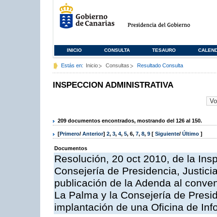
INICIO
CONSULTA
TESAURO
CALEN
Estás en:
Inicio
Consultas
Resultado Consulta
INSPECCION ADMINISTRATIVA
209 documentos encontrados, mostrando del 126 al 150.
[
Primero
/
Anterior
]
2
,
3
,
4
,
5
,
6
,
7
,
8
,
9
[
Siguiente
/
Último
]
Documentos
Resolución, 20 oct 2010, de la Ins
Consejería de Presidencia, Justici
publicación de la Adenda al conveni
La Palma y la Consejería de Presid
implantación de una Oficina de In