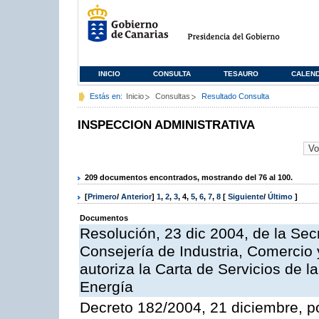
INICIO
CONSULTA
TESAURO
CALEN
Estás en:
Inicio
Consultas
Resultado Consulta
INSPECCION ADMINISTRATIVA
209 documentos encontrados, mostrando del 76 al 100.
[
Primero
/
Anterior
]
1
,
2
,
3
,
4
,
5
,
6
,
7
,
8
[
Siguiente
/
Último
]
Documentos
Resolución, 23 dic 2004, de la Sec
Consejería de Industria, Comercio
autoriza la Carta de Servicios de l
Energía
Decreto 182/2004, 21 diciembre, p