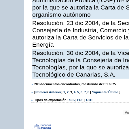
Administración Pública (ICAP) de l
por la que se autoriza la Carta de 
organismo autónomo
Resolución, 23 dic 2004, de la Sec
Consejería de Industria, Comercio
autoriza la Carta de Servicios de l
Energía
Resolución, 30 dic 2004, de la Vic
Tecnologías de la Consejería de I
Tecnologías, por la que se autoriza 
Tecnológico de Canarias, S.A.
209 documentos encontrados, mostrando del 51 al 75.
[
Primero
/
Anterior
]
1
,
2
,
3
,
4
,
5
,
6
,
7
,
8
[
Siguiente
/
Último
]
Tipos de exportación:
XLS
|
PDF
|
ODT