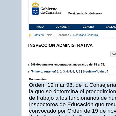
INICIO
CONSULTA
TESAURO
CALEN
Estás en:
Inicio
Consultas
Resultado Consulta
INSPECCION ADMINISTRATIVA
209 documentos encontrados, mostrando del 51 al 75.
[
Primero
/
Anterior
]
1
,
2
,
3
,
4
,
5
,
6
,
7
,
8
[
Siguiente
/
Último
]
Documentos
Orden, 19 mar 98, de la Consejería
la que se determina el procedimient
de trabajo a los funcionarios de n
Inspectores de Educación que resu
convocado por Orden de 19 de nov