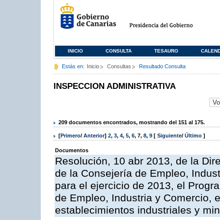
INICIO
CONSULTA
TESAURO
CALEN
Estás en:
Inicio
Consultas
Resultado Consulta
INSPECCION ADMINISTRATIVA
209 documentos encontrados, mostrando del 151 al 175.
[
Primero
/
Anterior
]
2
,
3
,
4
,
5
,
6
,
7
,
8
,
9
[
Siguiente
/
Último
]
Documentos
Resolución, 10 abr 2013, de la Dir
de la Consejería de Empleo, Indust
para el ejercicio de 2013, el Prog
de Empleo, Industria y Comercio, e
establecimientos industriales y mi