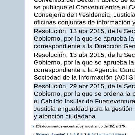
se publique el Convenio entre el C
Consejería de Presidencia, Justicia
oficinas conjuntas de información 
Resolución, 13 abr 2015, de la Sec
Gobierno, por la que se aprueba la 
correspondiente a la Dirección Gene
Resolución, 13 abr 2015, de la Sec
Gobierno, por la que se aprueba la 
correspondiente a la Agencia Canar
Sociedad de la Información (ACIISI
Resolución, 29 abr 2015, de la Sec
Gobierno, por la que se ordena la 
el Cabildo Insular de Fuerteventura
Justicia e Igualdad para la gestión
y atención ciudadana
209 documentos encontrados, mostrando del 151 al 175.
[
Primero
/
Anterior
]
2
,
3
,
4
,
5
,
6
,
7
,
8
,
9
[
Siguiente
/
Último
]