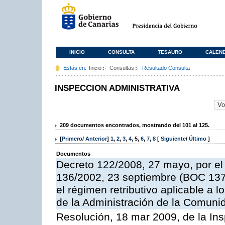
INICIO
CONSULTA
TESAURO
CALEN
Estás en:
Inicio
Consultas
Resultado Consulta
INSPECCION ADMINISTRATIVA
209 documentos encontrados, mostrando del 101 al 125.
[
Primero
/
Anterior
]
1
,
2
,
3
,
4
,
5
,
6
,
7
,
8
[
Siguiente
/
Último
]
Documentos
Decreto 122/2008, 27 mayo, por el
136/2002, 23 septiembre (BOC 137,
el régimen retributivo aplicable a 
de la Administración de la Comun
Resolución, 18 mar 2009, de la Ins