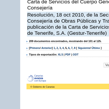
Carta de Servicios del Cuerpo Gener
Consejería
Resolución, 18 oct 2010, de la Sec
Consejería de Obras Públicas y Tra
publicación de la Carta de Servici
de Tenerife, S.A. (Gestur-Tenerife)
209 documentos encontrados, mostrando del 101 al 125.
[
Primero
/
Anterior
]
1
,
2
,
3
,
4
,
5
,
6
,
7
,
8
[
Siguiente
/
Último
]
Tipos de exportación:
XLS
|
PDF
|
ODT
© Gobierno de Canarias