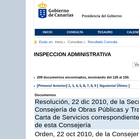
INICIO
CONSULTA
TESAURO
CALEN
Estás en:
Inicio
Consultas
Resultado Consulta
INSPECCION ADMINISTRATIVA
209 documentos encontrados, mostrando del 126 al 150.
[
Primero
/
Anterior
]
2
,
3
,
4
,
5
,
6
,
7
,
8
,
9
[
Siguiente
/
Último
]
Documentos
Resolución, 22 dic 2010, de la Sec
Consejería de Obras Públicas y Tra
Carta de Servicios correspondiente
de esta Consejería
Orden, 22 oct 2010, de la Consejer