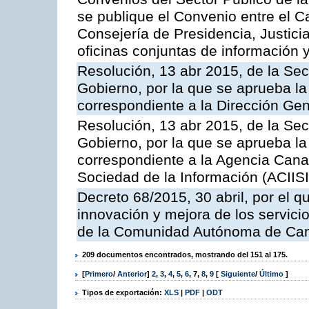
se publique el Convenio entre el C
Consejería de Presidencia, Justicia
oficinas conjuntas de información 
Resolución, 13 abr 2015, de la Sec
Gobierno, por la que se aprueba la 
correspondiente a la Dirección Gene
Resolución, 13 abr 2015, de la Sec
Gobierno, por la que se aprueba la 
correspondiente a la Agencia Canar
Sociedad de la Información (ACIISI
Decreto 68/2015, 30 abril, por el q
innovación y mejora de los servici
de la Comunidad Autónoma de Can
209 documentos encontrados, mostrando del 151 al 175.
[
Primero
/
Anterior
]
2
,
3
,
4
,
5
,
6
,
7
,
8
,
9
[
Siguiente
/
Último
]
Tipos de exportación:
XLS
|
PDF
|
ODT