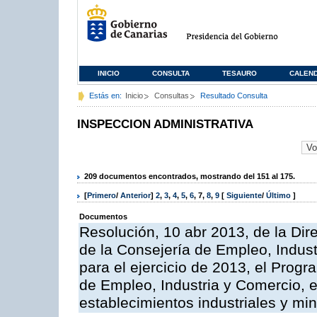
INICIO
CONSULTA
TESAURO
CALEN
Estás en:
Inicio
Consultas
Resultado Consulta
INSPECCION ADMINISTRATIVA
209 documentos encontrados, mostrando del 151 al 175.
[
Primero
/
Anterior
]
2
,
3
,
4
,
5
,
6
,
7
,
8
,
9
[
Siguiente
/
Último
]
Documentos
Resolución, 10 abr 2013, de la Dir
de la Consejería de Empleo, Indust
para el ejercicio de 2013, el Prog
de Empleo, Industria y Comercio, e
establecimientos industriales y mi