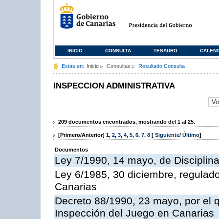
INICIO
CONSULTA
TESAURO
CALEN
Estás en:
Inicio
Consultas
Resultado Consulta
INSPECCION ADMINISTRATIVA
209 documentos encontrados, mostrando del 1 al 25.
[Primero/Anterior]
1
,
2
,
3
,
4
,
5
,
6
,
7
,
8
[
Siguiente
/
Último
]
Documentos
Ley 7/1990, 14 mayo, de Disciplina 
Ley 6/1985, 30 diciembre, regulad
Canarias
Decreto 88/1990, 23 mayo, por el q
Inspección del Juego en Canarias