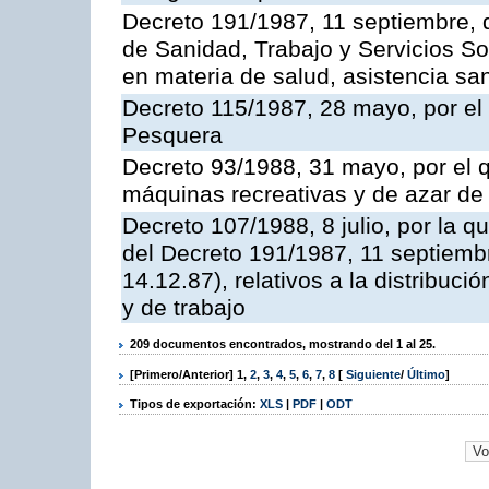
Decreto 191/1987, 11 septiembre, d
de Sanidad, Trabajo y Servicios So
en materia de salud, asistencia sani
Decreto 115/1987, 28 mayo, por el 
Pesquera
Decreto 93/1988, 31 mayo, por el 
máquinas recreativas y de azar d
Decreto 107/1988, 8 julio, por la 
del Decreto 191/1987, 11 septiemb
14.12.87), relativos a la distribuc
y de trabajo
209 documentos encontrados, mostrando del 1 al 25.
[Primero/Anterior]
1
,
2
,
3
,
4
,
5
,
6
,
7
,
8
[
Siguiente
/
Último
]
Tipos de exportación:
XLS
|
PDF
|
ODT