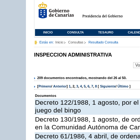
INICIO
CONSULTA
TESAURO
CALEN
Estás en:
Inicio
Consultas
Resultado Consulta
INSPECCION ADMINISTRATIVA
209 documentos encontrados, mostrando del 26 al 50.
[
Primero
/
Anterior
]
1
,
2
,
3
,
4
,
5
,
6
,
7
,
8
[
Siguiente
/
Último
]
Documentos
Decreto 122/1988, 1 agosto, por e
juego del bingo
Decreto 130/1988, 1 agosto, de or
en la Comunidad Autónoma de Can
Decreto 61/1986, 4 abril, de orden