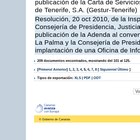
publicación de la Carta de Servici
de Tenerife, S.A. (Gestur-Tenerife)
Resolución, 20 oct 2010, de la Ins
Consejería de Presidencia, Justici
publicación de la Adenda al conveni
La Palma y la Consejería de Presid
implantación de una Oficina de In
209 documentos encontrados, mostrando del 101 al 125.
[
Primero
/
Anterior
]
1
,
2
,
3
,
4
,
5
,
6
,
7
,
8
[
Siguiente
/
Último
]
Tipos de exportación:
XLS
|
PDF
|
ODT
© Gobierno de Canarias