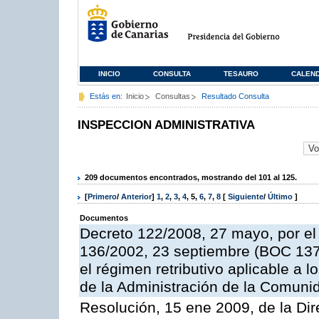
INICIO
CONSULTA
TESAURO
CALEN
Estás en:
Inicio
Consultas
Resultado Consulta
INSPECCION ADMINISTRATIVA
209 documentos encontrados, mostrando del 101 al 125.
[
Primero
/
Anterior
]
1
,
2
,
3
,
4
,
5
,
6
,
7
,
8
[
Siguiente
/
Último
]
Documentos
Decreto 122/2008, 27 mayo, por el
136/2002, 23 septiembre (BOC 137,
el régimen retributivo aplicable a 
de la Administración de la Comun
Resolución, 15 ene 2009, de la Dir