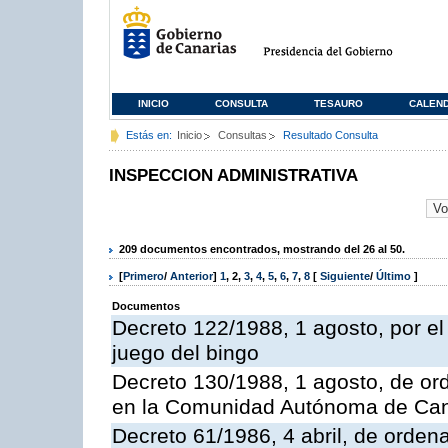
INICIO
CONSULTA
TESAURO
CALEN
Estás en:
Inicio
Consultas
Resultado Consulta
INSPECCION ADMINISTRATIVA
209 documentos encontrados, mostrando del 26 al 50.
[
Primero
/
Anterior
]
1
,
2
,
3
,
4
,
5
,
6
,
7
,
8
[
Siguiente
/
Último
]
Documentos
Decreto 122/1988, 1 agosto, por e
juego del bingo
Decreto 130/1988, 1 agosto, de or
en la Comunidad Autónoma de Can
Decreto 61/1986, 4 abril, de orden