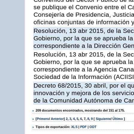
se publique el Convenio entre el C
Consejería de Presidencia, Justicia
oficinas conjuntas de información 
Resolución, 13 abr 2015, de la Sec
Gobierno, por la que se aprueba la 
correspondiente a la Dirección Gene
Resolución, 13 abr 2015, de la Sec
Gobierno, por la que se aprueba la 
correspondiente a la Agencia Canar
Sociedad de la Información (ACIISI
Decreto 68/2015, 30 abril, por el q
innovación y mejora de los servici
de la Comunidad Autónoma de Can
209 documentos encontrados, mostrando del 151 al 175.
[
Primero
/
Anterior
]
2
,
3
,
4
,
5
,
6
,
7
,
8
,
9
[
Siguiente
/
Último
]
Tipos de exportación:
XLS
|
PDF
|
ODT