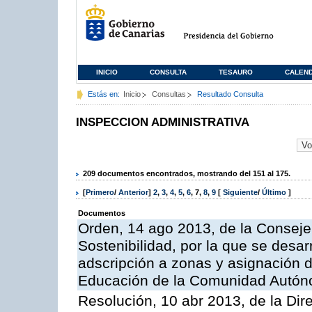
INICIO
CONSULTA
TESAURO
CALEN
Estás en:
Inicio
Consultas
Resultado Consulta
INSPECCION ADMINISTRATIVA
209 documentos encontrados, mostrando del 151 al 175.
[
Primero
/
Anterior
]
2
,
3
,
4
,
5
,
6
,
7
,
8
,
9
[
Siguiente
/
Último
]
Documentos
Orden, 14 ago 2013, de la Conseje
Sostenibilidad, por la que se desar
adscripción a zonas y asignación d
Educación de la Comunidad Autón
Resolución, 10 abr 2013, de la Dir