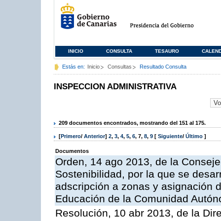
INICIO
CONSULTA
TESAURO
CALEN
Estás en:
Inicio
Consultas
Resultado Consulta
INSPECCION ADMINISTRATIVA
209 documentos encontrados, mostrando del 151 al 175.
[
Primero
/
Anterior
]
2
,
3
,
4
,
5
,
6
,
7
,
8
,
9
[
Siguiente
/
Último
]
Documentos
Orden, 14 ago 2013, de la Conseje
Sostenibilidad, por la que se desar
adscripción a zonas y asignación d
Educación de la Comunidad Autón
Resolución, 10 abr 2013, de la Dir