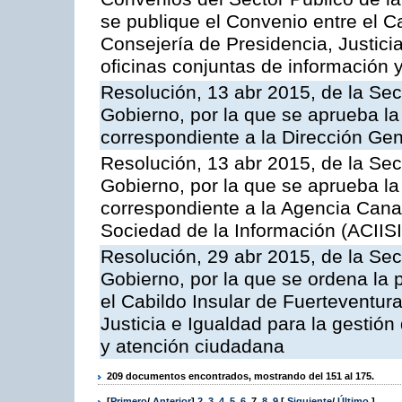
se publique el Convenio entre el C
Consejería de Presidencia, Justicia
oficinas conjuntas de información 
Resolución, 13 abr 2015, de la Sec
Gobierno, por la que se aprueba la 
correspondiente a la Dirección Gene
Resolución, 13 abr 2015, de la Sec
Gobierno, por la que se aprueba la 
correspondiente a la Agencia Canar
Sociedad de la Información (ACIISI
Resolución, 29 abr 2015, de la Sec
Gobierno, por la que se ordena la 
el Cabildo Insular de Fuerteventura
Justicia e Igualdad para la gestión
y atención ciudadana
209 documentos encontrados, mostrando del 151 al 175.
[
Primero
/
Anterior
]
2
,
3
,
4
,
5
,
6
,
7
,
8
,
9
[
Siguiente
/
Último
]