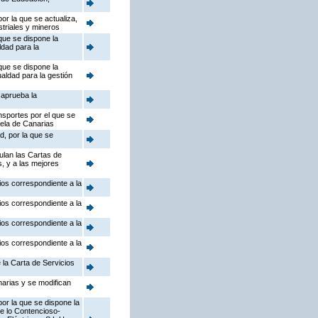
or la que se actualiza,
striales y mineros
que se dispone la
ldad para la
que se dispone la
ualdad para la gestión
 aprueba la
nsportes por el que se
uela de Canarias
d, por la que se
ulan las Cartas de
s, y a las mejores
ios correspondiente a la
ios correspondiente a la
ios correspondiente a la
ios correspondiente a la
 la Carta de Servicios
arias y se modifican
or la que se dispone la
de lo Contencioso-