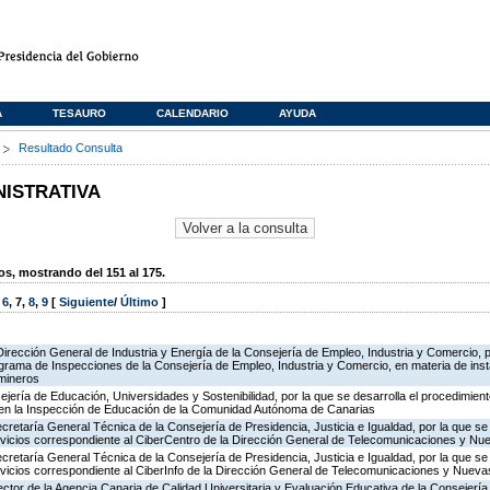
A
TESAURO
CALENDARIO
AYUDA
s
Resultado Consulta
NISTRATIVA
, mostrando del 151 al 175.
,
6
,
7
,
8
,
9
[
Siguiente
/
Último
]
Dirección General de Industria y Energía de la Consejería de Empleo, Industria y Comercio, p
rograma de Inspecciones de la Consejería de Empleo, Industria y Comercio, en materia de ins
 mineros
jería de Educación, Universidades y Sostenibilidad, por la que se desarrolla el procedimient
 en la Inspección de Educación de la Comunidad Autónoma de Canarias
ecretaría General Técnica de la Consejería de Presidencia, Justicia e Igualdad, por la que se
ervicios correspondiente al CiberCentro de la Dirección General de Telecomunicaciones y N
ecretaría General Técnica de la Consejería de Presidencia, Justicia e Igualdad, por la que se
ervicios correspondiente al CiberInfo de la Dirección General de Telecomunicaciones y Nuev
ector de la Agencia Canaria de Calidad Universitaria y Evaluación Educativa de la Consejerí