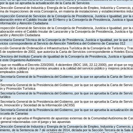
por la que se aprueba la actualización de la Carta de Servicios
Dirección General de Industria y Energía de la Consejería de Empleo, Industria y Comercio, p
rama de Inspecciones de esta Consejería, en materia de instalaciones y establecimientos indu
Inspección General de Servicios de la Consejería de Presidencia, Justicia e Igualdad, por la 
boración entre el Cabildo Insular de El Hierro y la Consejería de Presidencia, Justicia e Igua
 Información y Atención Ciudadana
Inspección General de Servicios de la Consejería de Presidencia, Justicia e Igualdad, por la 
aboración entre el Cabildo Insular de Lanzarote y la Consejería de Presidencia, Justicia e Ig
rmación y Atención Ciudadana
ecretaría General Técnica de la Consejería de Presidencia, Justicia e Igualdad, por la que se
rvicios correspondiente al Servicio de Atención Telefónica del Gobierno de Canarias 012
ección General de Ordenación e Infraestructura Turística de la Consejería de Turismo y Tra
25 de septiembre de 2002, que autoriza la Carta de Servicios correspondiente a Hoteles Esc
irectora del Instituto Canario de Igualdad de la Consejería de Presidencia, Justicia e Igualda
 de este Organismo Autónomo
el que se modifica el Decreto 220/2000, 4 diciembre (BOC 166, 22.12.2000), por el que se reg
ación de la calidad y los premios anuales a la calidad del servicio público y mejores práctica
s empleados públicos
Secretaría General de la Presidencia del Gobierno, por la que se aprueba la Carta de Servic
or
Secretaría General de la Presidencia del Gobierno, por la que se aprueba la Carta de Servic
ón y Promoción Turística
Secretaría General de la Presidencia del Gobierno, por la que se aprueba la Carta de Servic
Jurídico
Secretaría General de la Presidencia del Gobierno, por la que se aprueba la Carta de Servic
n, Innovación y Sociedad de la Información (ACIISI)
Secretaría General de la Presidencia del Gobierno, por la que se aprueba la actualización de
Escuela de Canarias
or el que se aprueba el Reglamento de apuestas externas de la Comunidad Autónoma de Can
 general relacionadas con el juego y las apuestas
Dirección General de Industria y Energía de la Consejería de Empleo, Industria y Comercio, p
imiento, de la Sentencia de 7 de octubre de 2014, dictada por la Sección Tercera de la Sala 