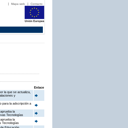
Mapa web
Contacto
Enlace
or la que se actualiza,
talaciones y
o para la adscripción a
 aprueba la
uevas Tecnologías
 aprueba la
as Tecnologías
a de Educación,