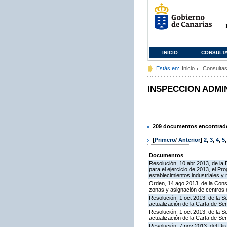
INICIO
CONSULT
Estás en:
Inicio
Consulta
INSPECCION ADMI
209 documentos encontrados
[
Primero
/
Anterior
]
2
,
3
,
4
,
5
Documentos
Resolución, 10 abr 2013, de la 
para el ejercicio de 2013, el P
establecimientos industriales y
Orden, 14 ago 2013, de la Conse
zonas y asignación de centros
Resolución, 1 oct 2013, de la S
actualización de la Carta de S
Resolución, 1 oct 2013, de la S
actualización de la Carta de S
Resolución, 7 nov 2013, del Dir