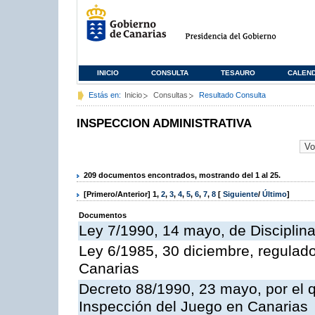
INICIO
CONSULTA
TESAURO
CALEN
Estás en:
Inicio
Consultas
Resultado Consulta
INSPECCION ADMINISTRATIVA
209 documentos encontrados, mostrando del 1 al 25.
[Primero/Anterior]
1
,
2
,
3
,
4
,
5
,
6
,
7
,
8
[
Siguiente
/
Último
]
Documentos
Ley 7/1990, 14 mayo, de Disciplina 
Ley 6/1985, 30 diciembre, regulad
Canarias
Decreto 88/1990, 23 mayo, por el q
Inspección del Juego en Canarias