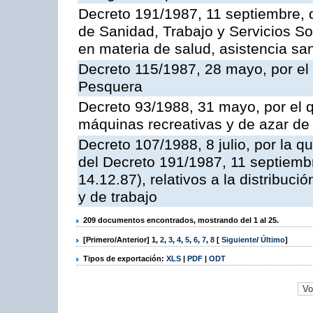
Decreto 191/1987, 11 septiembre, d
de Sanidad, Trabajo y Servicios So
en materia de salud, asistencia sani
Decreto 115/1987, 28 mayo, por el 
Pesquera
Decreto 93/1988, 31 mayo, por el 
máquinas recreativas y de azar d
Decreto 107/1988, 8 julio, por la 
del Decreto 191/1987, 11 septiemb
14.12.87), relativos a la distribuc
y de trabajo
209 documentos encontrados, mostrando del 1 al 25.
[Primero/Anterior]
1
,
2
,
3
,
4
,
5
,
6
,
7
,
8
[
Siguiente
/
Último
]
Tipos de exportación:
XLS
|
PDF
|
ODT