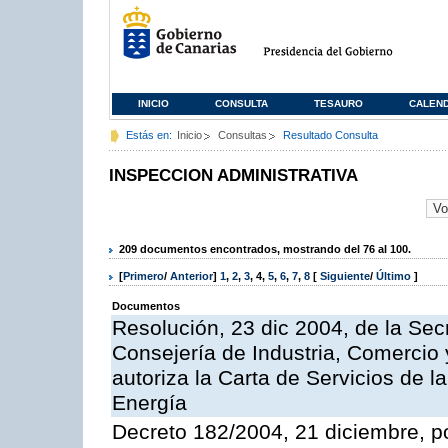
INICIO
CONSULTA
TESAURO
CALEN
Estás en:
Inicio
Consultas
Resultado Consulta
INSPECCION ADMINISTRATIVA
209 documentos encontrados, mostrando del 76 al 100.
[
Primero
/
Anterior
]
1
,
2
,
3
,
4
,
5
,
6
,
7
,
8
[
Siguiente
/
Último
]
Documentos
Resolución, 23 dic 2004, de la Sec
Consejería de Industria, Comercio
autoriza la Carta de Servicios de l
Energía
Decreto 182/2004, 21 diciembre, p