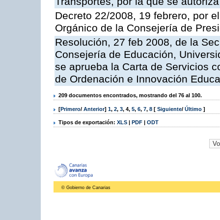
Transportes, por la que se autoriza
Decreto 22/2008, 19 febrero, por 
Orgánico de la Consejería de Presi
Resolución, 27 feb 2008, de la Sec
Consejería de Educación, Universid
se aprueba la Carta de Servicios c
de Ordenación e Innovación Educa
209 documentos encontrados, mostrando del 76 al 100.
[
Primero
/
Anterior
]
1
,
2
,
3
,
4
,
5
,
6
,
7
,
8
[
Siguiente
/
Último
]
Tipos de exportación:
XLS
|
PDF
|
ODT
© Gobierno de Canarias