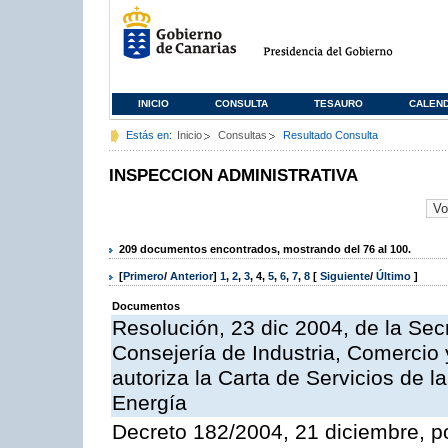
INICIO
CONSULTA
TESAURO
CALEN
Estás en:
Inicio
Consultas
Resultado Consulta
INSPECCION ADMINISTRATIVA
209 documentos encontrados, mostrando del 76 al 100.
[
Primero
/
Anterior
]
1
,
2
,
3
,
4
,
5
,
6
,
7
,
8
[
Siguiente
/
Último
]
Documentos
Resolución, 23 dic 2004, de la Sec
Consejería de Industria, Comercio
autoriza la Carta de Servicios de l
Energía
Decreto 182/2004, 21 diciembre, p