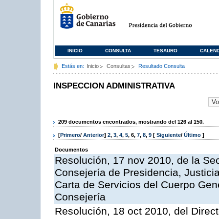
INICIO
CONSULTA
TESAURO
CALEN
Estás en:
Inicio
Consultas
Resultado Consulta
INSPECCION ADMINISTRATIVA
209 documentos encontrados, mostrando del 126 al 150.
[
Primero
/
Anterior
]
2
,
3
,
4
,
5
,
6
,
7
,
8
,
9
[
Siguiente
/
Último
]
Documentos
Resolución, 17 nov 2010, de la Sec
Consejería de Presidencia, Justici
Carta de Servicios del Cuerpo Gener
Consejería
Resolución, 18 oct 2010, del Direc