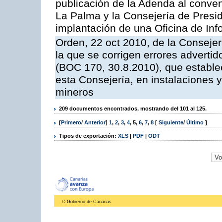
publicación de la Adenda al conveni
La Palma y la Consejería de Presid
implantación de una Oficina de In
Orden, 22 oct 2010, de la Consejer
la que se corrigen errores adverti
(BOC 170, 30.8.2010), que estable
esta Consejería, en instalaciones y
mineros
209 documentos encontrados, mostrando del 101 al 125.
[
Primero
/
Anterior
]
1
,
2
,
3
,
4
,
5
,
6
,
7
,
8
[
Siguiente
/
Último
]
Tipos de exportación:
XLS
|
PDF
|
ODT
© Gobierno de Canarias