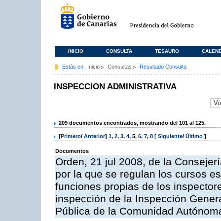
INICIO
CONSULTA
TESAURO
CALEN
Estás en:
Inicio
Consultas
Resultado Consulta
INSPECCION ADMINISTRATIVA
209 documentos encontrados, mostrando del 101 al 125.
[
Primero
/
Anterior
]
1
,
2
,
3
,
4
,
5
,
6
,
7
,
8
[
Siguiente
/
Último
]
Documentos
Orden, 21 jul 2008, de la Consejerí
por la que se regulan los cursos e
funciones propias de los inspector
inspección de la Inspección Genera
Pública de la Comunidad Autónom