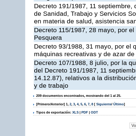
Decreto 191/1987, 11 septiembre, d
de Sanidad, Trabajo y Servicios So
en materia de salud, asistencia sani
Decreto 115/1987, 28 mayo, por el 
Pesquera
Decreto 93/1988, 31 mayo, por el 
máquinas recreativas y de azar d
Decreto 107/1988, 8 julio, por la 
del Decreto 191/1987, 11 septiemb
14.12.87), relativos a la distribuc
y de trabajo
209 documentos encontrados, mostrando del 1 al 25.
[Primero/Anterior]
1
,
2
,
3
,
4
,
5
,
6
,
7
,
8
[
Siguiente
/
Último
]
Tipos de exportación:
XLS
|
PDF
|
ODT