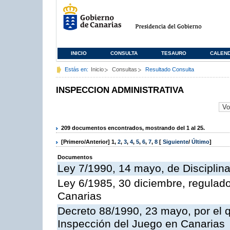
INICIO
CONSULTA
TESAURO
CALEN
Estás en:
Inicio
Consultas
Resultado Consulta
INSPECCION ADMINISTRATIVA
209 documentos encontrados, mostrando del 1 al 25.
[Primero/Anterior]
1
,
2
,
3
,
4
,
5
,
6
,
7
,
8
[
Siguiente
/
Último
]
Documentos
Ley 7/1990, 14 mayo, de Disciplina 
Ley 6/1985, 30 diciembre, regulad
Canarias
Decreto 88/1990, 23 mayo, por el q
Inspección del Juego en Canarias