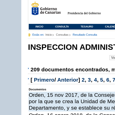
INICIO
CONSULTA
TESAURO
CALEN
Estás en:
Inicio
Consultas
Resultado Consulta
INSPECCION ADMINIS
209 documentos encontrados, mo
[
Primero
/
Anterior
]
2
,
3
,
4
,
5
,
6
,
Documentos
Orden, 15 nov 2017, de la Conseje
por la que se crea la Unidad de Me
Departamento, y se establece su 