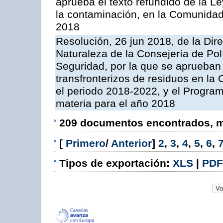
aprueba el texto refundido de la L
la contaminación, en la Comunida
2018
Resolución, 26 jun 2018, de la Dir
Naturaleza de la Consejería de Polít
Seguridad, por la que se aprueban 
transfronterizos de residuos en l
el periodo 2018-2022, y el Progra
materia para el año 2018
209 documentos encontrados, mo
[
Primero
/
Anterior
]
2
,
3
,
4
,
5
,
6
,
Tipos de exportación:
XLS
|
PDF