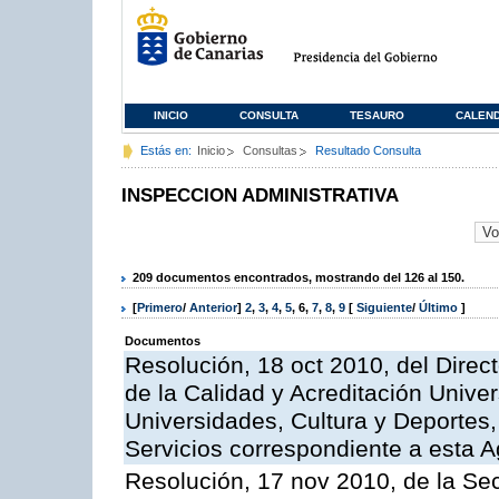
INICIO
CONSULTA
TESAURO
CALEN
Estás en:
Inicio
Consultas
Resultado Consulta
INSPECCION ADMINISTRATIVA
209 documentos encontrados, mostrando del 126 al 150.
[
Primero
/
Anterior
]
2
,
3
,
4
,
5
,
6
,
7
,
8
,
9
[
Siguiente
/
Último
]
Documentos
Resolución, 18 oct 2010, del Direc
de la Calidad y Acreditación Univer
Universidades, Cultura y Deportes, 
Servicios correspondiente a esta 
Resolución, 17 nov 2010, de la Sec