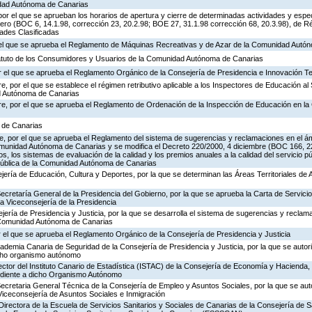
idad Autónoma de Canarias
or el que se aprueban los horarios de apertura y cierre de determinadas actividades y espe
ero (BOC 6, 14.1.98, corrección 23, 20.2.98; BOE 27, 31.1.98 corrección 68, 20.3.98), de R
dades Clasificadas
r el que se aprueba el Reglamento de Máquinas Recreativas y de Azar de la Comunidad Autó
tatuto de los Consumidores y Usuarios de la Comunidad Autónoma de Canarias
 el que se aprueba el Reglamento Orgánico de la Consejería de Presidencia e Innovación T
, por el que se establece el régimen retributivo aplicable a los Inspectores de Educación al 
d Autónoma de Canarias
re, por el que se aprueba el Reglamento de Ordenación de la Inspección de Educación en 
a de Canarias
, por el que se aprueba el Reglamento del sistema de sugerencias y reclamaciones en el ám
omunidad Autónoma de Canarias y se modifica el Decreto 220/2000, 4 diciembre (BOC 166, 22
os, los sistemas de evaluación de la calidad y los premios anuales a la calidad del servicio p
 Pública de la Comunidad Autónoma de Canarias
jería de Educación, Cultura y Deportes, por la que se determinan las Áreas Territoriales de 
Secretaría General de la Presidencia del Gobierno, por la que se aprueba la Carta de Servicio
a Viceconsejería de la Presidencia
jería de Presidencia y Justicia, por la que se desarrolla el sistema de sugerencias y reclam
a Comunidad Autónoma de Canarias
 el que se aprueba el Reglamento Orgánico de la Consejería de Presidencia y Justicia
cademia Canaria de Seguridad de la Consejería de Presidencia y Justicia, por la que se autor
icho organismo autónomo
ector del Instituto Canario de Estadística (ISTAC) de la Consejería de Economía y Hacienda, 
ondiente a dicho Organismo Autónomo
Secretaria General Técnica de la Consejería de Empleo y Asuntos Sociales, por la que se auto
Viceconsejería de Asuntos Sociales e Inmigración
Directora de la Escuela de Servicios Sanitarios y Sociales de Canarias de la Consejería de S