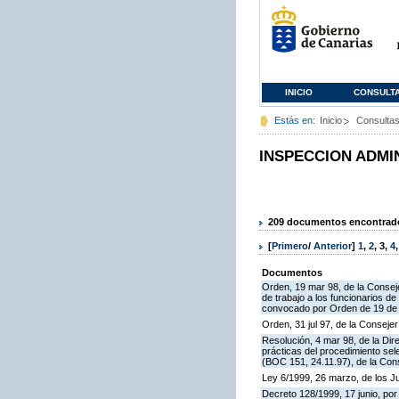
INICIO
CONSULT
Estás en:
Inicio
Consulta
INSPECCION ADMI
209 documentos encontrados
[
Primero
/
Anterior
]
1
,
2
,
3
,
4
Documentos
Orden, 19 mar 98, de la Conseje
de trabajo a los funcionarios 
convocado por Orden de 19 de n
Orden, 31 jul 97, de la Consejer
Resolución, 4 mar 98, de la Dir
prácticas del procedimiento se
(BOC 151, 24.11.97), de la Cons
Ley 6/1999, 26 marzo, de los 
Decreto 128/1999, 17 junio, por