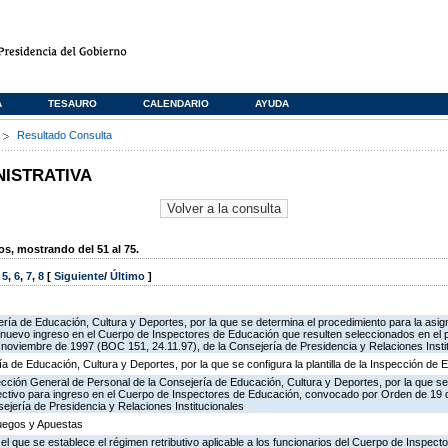
A
TESAURO
CALENDARIO
AYUDA
s
Resultado Consulta
NISTRATIVA
, mostrando del 51 al 75.
,
5
,
6
,
7
,
8
[
Siguiente
/
Último
]
ría de Educación, Cultura y Deportes, por la que se determina el procedimiento para la asign
de nuevo ingreso en el Cuerpo de Inspectores de Educación que resulten seleccionados en el 
oviembre de 1997 (BOC 151, 24.11.97), de la Consejería de Presidencia y Relaciones Insti
ía de Educación, Cultura y Deportes, por la que se configura la plantilla de la Inspección de
ección General de Personal de la Consejería de Educación, Cultura y Deportes, por la que se
lectivo para ingreso en el Cuerpo de Inspectores de Educación, convocado por Orden de 19
ejería de Presidencia y Relaciones Institucionales
Juegos y Apuestas
 el que se establece el régimen retributivo aplicable a los funcionarios del Cuerpo de Inspec