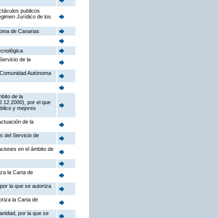
ctáculos publicos
égimen Jurídico de los
noma de Canarias
ecnológica
Servicio de la
la Comunidad Autónoma
bito de la
.12.2000), por el que
úblico y mejores
Actuación de la
s del Servicio de
aciones en el ámbito de
iza la Carta de
por la que se autoriza
riza la Carta de
anidad, por la que se