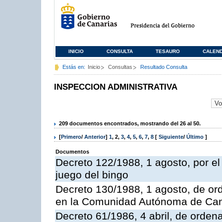
INICIO
CONSULTA
TESAURO
CALEN
Estás en:
Inicio
Consultas
Resultado Consulta
INSPECCION ADMINISTRATIVA
209 documentos encontrados, mostrando del 26 al 50.
[
Primero
/
Anterior
]
1
,
2
,
3
,
4
,
5
,
6
,
7
,
8
[
Siguiente
/
Último
]
Documentos
Decreto 122/1988, 1 agosto, por e
juego del bingo
Decreto 130/1988, 1 agosto, de or
en la Comunidad Autónoma de Can
Decreto 61/1986, 4 abril, de orden