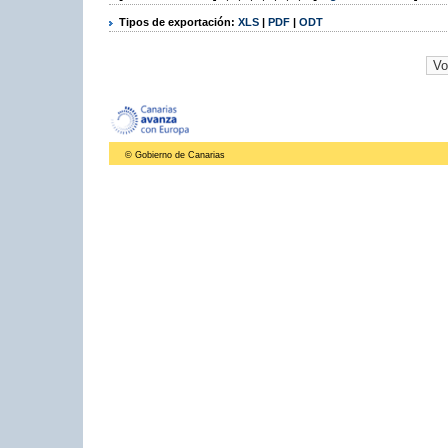
Tipos de exportación:
XLS
|
PDF
|
ODT
© Gobierno de Canarias