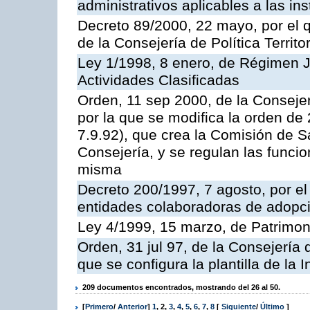
administrativos aplicables a las ins
Decreto 89/2000, 22 mayo, por el
de la Consejería de Política Territ
Ley 1/1998, 8 enero, de Régimen J
Actividades Clasificadas
Orden, 11 sep 2000, de la Consejer
por la que se modifica la orden d
7.9.92), que crea la Comisión de S
Consejería, y se regulan las funci
misma
Decreto 200/1997, 7 agosto, por el 
entidades colaboradoras de adopci
Ley 4/1999, 15 marzo, de Patrimon
Orden, 31 jul 97, de la Consejería 
que se configura la plantilla de la
209 documentos encontrados, mostrando del 26 al 50.
[
Primero
/
Anterior
]
1
,
2
,
3
,
4
,
5
,
6
,
7
,
8
[
Siguiente
/
Último
]