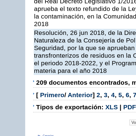
del Real Decreto Legislativo 1/201
aprueba el texto refundido de la L
la contaminación, en la Comunida
2018
Resolución, 26 jun 2018, de la Dir
Naturaleza de la Consejería de Polít
Seguridad, por la que se aprueban 
transfronterizos de residuos en l
el periodo 2018-2022, y el Progra
materia para el año 2018
209 documentos encontrados, mo
[
Primero
/
Anterior
]
2
,
3
,
4
,
5
,
6
,
Tipos de exportación:
XLS
|
PDF