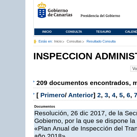
INICIO
CONSULTA
TESAURO
CALEN
Estás en:
Inicio
Consultas
Resultado Consulta
INSPECCION ADMINIS
209 documentos encontrados, mo
[
Primero
/
Anterior
]
2
,
3
,
4
,
5
,
6
,
Documentos
Resolución, 26 dic 2017, de la Sec
Gobierno, por la que se dispone la
«Plan Anual de Inspección del Tran
año 2018»