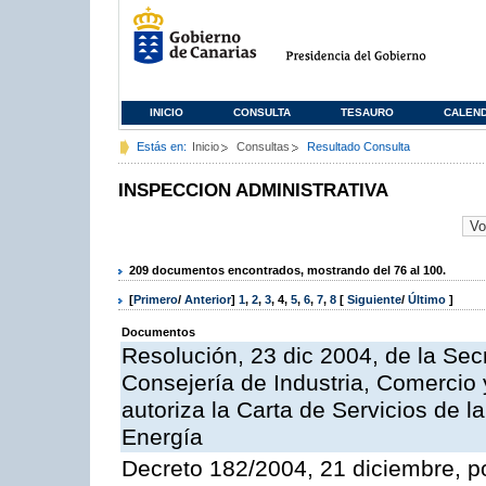
INICIO
CONSULTA
TESAURO
CALEN
Estás en:
Inicio
Consultas
Resultado Consulta
INSPECCION ADMINISTRATIVA
209 documentos encontrados, mostrando del 76 al 100.
[
Primero
/
Anterior
]
1
,
2
,
3
,
4
,
5
,
6
,
7
,
8
[
Siguiente
/
Último
]
Documentos
Resolución, 23 dic 2004, de la Sec
Consejería de Industria, Comercio
autoriza la Carta de Servicios de l
Energía
Decreto 182/2004, 21 diciembre, p