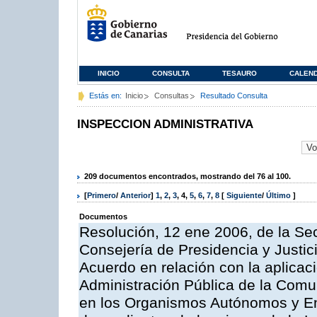
INICIO
CONSULTA
TESAURO
CALEN
Estás en:
Inicio
Consultas
Resultado Consulta
INSPECCION ADMINISTRATIVA
209 documentos encontrados, mostrando del 76 al 100.
[
Primero
/
Anterior
]
1
,
2
,
3
,
4
,
5
,
6
,
7
,
8
[
Siguiente
/
Último
]
Documentos
Resolución, 12 ene 2006, de la Sec
Consejería de Presidencia y Justici
Acuerdo en relación con la aplicaci
Administración Pública de la Com
en los Organismos Autónomos y En