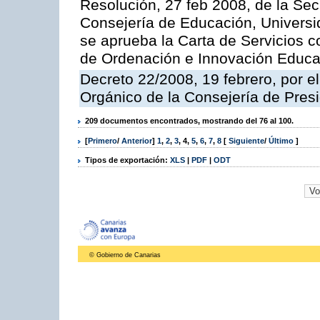
Resolución, 27 feb 2008, de la Sec
Consejería de Educación, Universid
se aprueba la Carta de Servicios c
de Ordenación e Innovación Educa
Decreto 22/2008, 19 febrero, por 
Orgánico de la Consejería de Presi
209 documentos encontrados, mostrando del 76 al 100.
[
Primero
/
Anterior
]
1
,
2
,
3
,
4
,
5
,
6
,
7
,
8
[
Siguiente
/
Último
]
Tipos de exportación:
XLS
|
PDF
|
ODT
© Gobierno de Canarias