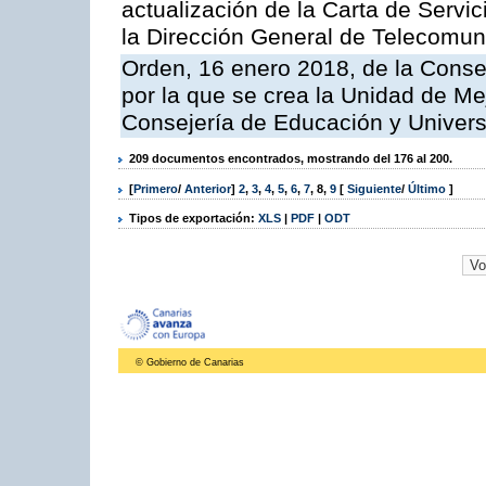
actualización de la Carta de Servi
la Dirección General de Telecomu
Orden, 16 enero 2018, de la Conse
por la que se crea la Unidad de Me
Consejería de Educación y Univer
209 documentos encontrados, mostrando del 176 al 200.
[
Primero
/
Anterior
]
2
,
3
,
4
,
5
,
6
,
7
,
8
,
9
[
Siguiente
/
Último
]
Tipos de exportación:
XLS
|
PDF
|
ODT
© Gobierno de Canarias