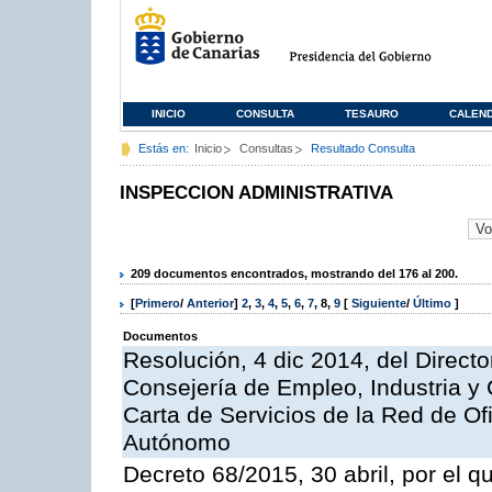
INICIO
CONSULTA
TESAURO
CALEN
Estás en:
Inicio
Consultas
Resultado Consulta
INSPECCION ADMINISTRATIVA
209 documentos encontrados, mostrando del 176 al 200.
[
Primero
/
Anterior
]
2
,
3
,
4
,
5
,
6
,
7
,
8
,
9
[
Siguiente
/
Último
]
Documentos
Resolución, 4 dic 2014, del Direct
Consejería de Empleo, Industria y 
Carta de Servicios de la Red de O
Autónomo
Decreto 68/2015, 30 abril, por el q