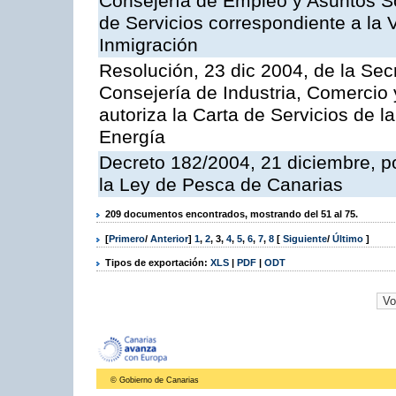
Consejería de Empleo y Asuntos Soc
de Servicios correspondiente a la 
Inmigración
Resolución, 23 dic 2004, de la Sec
Consejería de Industria, Comercio
autoriza la Carta de Servicios de l
Energía
Decreto 182/2004, 21 diciembre, p
la Ley de Pesca de Canarias
209 documentos encontrados, mostrando del 51 al 75.
[
Primero
/
Anterior
]
1
,
2
,
3
,
4
,
5
,
6
,
7
,
8
[
Siguiente
/
Último
]
Tipos de exportación:
XLS
|
PDF
|
ODT
© Gobierno de Canarias