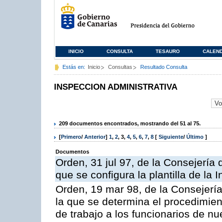
INICIO
CONSULTA
TESAURO
CALEN
Estás en:
Inicio
Consultas
Resultado Consulta
INSPECCION ADMINISTRATIVA
209 documentos encontrados, mostrando del 51 al 75.
[
Primero
/
Anterior
]
1
,
2
,
3
,
4
,
5
,
6
,
7
,
8
[
Siguiente
/
Último
]
Documentos
Orden, 31 jul 97, de la Consejería 
que se configura la plantilla de la
Orden, 19 mar 98, de la Consejería
la que se determina el procedimient
de trabajo a los funcionarios de n