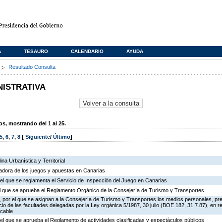
A
TESAURO
CALENDARIO
AYUDA
s
Resultado Consulta
NISTRATIVA
, mostrando del 1 al 25.
5
,
6
,
7
,
8
[
Siguiente
/
Último
]
na Urbanística y Territorial
ladora de los juegos y apuestas en Canarias
el que se reglamenta el Servicio de Inspección del Juego en Canarias
 el que se aprueba el Reglamento Orgánico de la Consejería de Turismo y Transportes
 por el que se asignan a la Consejería de Turismo y Transportes los medios personales, pr
icio de las facultades delegadas por la Ley orgánica 5/1987, 30 julio (BOE 182, 31.7.87), en r
 cable
el que se aprueba el Reglamento de actividades clasificadas y espectáculos públicos