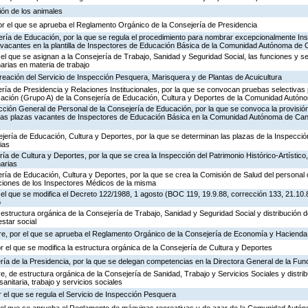
ión de los animales
or el que se aprueba el Reglamento Orgánico de la Consejería de Presidencia
ería de Educación, por la que se regula el procedimiento para nombrar excepcionalmente In
s vacantes en la plantilla de Inspectores de Educación Básica de la Comunidad Autónoma de 
 el que se asignan a la Consejería de Trabajo, Sanidad y Seguridad Social, las funciones y s
rias en materia de trabajo
creación del Servicio de Inspección Pesquera, Marisquera y de Plantas de Acuicultura
ría de Presidencia y Relaciones Institucionales, por la que se convocan pruebas selectivas 
ación (Grupo A) de la Consejería de Educación, Cultura y Deportes de la Comunidad Autón
ección General de Personal de la Consejería de Educación, por la que se convoca la provisió
de las plazas vacantes de Inspectores de Educación Básica en la Comunidad Autónoma de Can
jería de Educación, Cultura y Deportes, por la que se determinan las plazas de la Inspecci
ias
ría de Cultura y Deportes, por la que se crea la Inspección del Patrimonio Histórico-Artístic
arias
ría de Educación, Cultura y Deportes, por la que se crea la Comisión de Salud del personal 
nciones de los Inspectores Médicos de la misma
 el que se modifica el Decreto 122/1988, 1 agosto (BOC 119, 19.9.88, corrección 133, 21.10.
o
 estructura orgánica de la Consejería de Trabajo, Sanidad y Seguridad Social y distribución
estar social
re, por el que se aprueba el Reglamento Orgánico de la Consejería de Economía y Hacienda
or el que se modifica la estructura orgánica de la Consejería de Cultura y Deportes
ría de la Presidencia, por la que se delegan competencias en la Directora General de la Fun
, de estructura orgánica de la Consejería de Sanidad, Trabajo y Servicios Sociales y distr
sanitaria, trabajo y servicios sociales
 el que se regula el Servicio de Inspección Pesquera