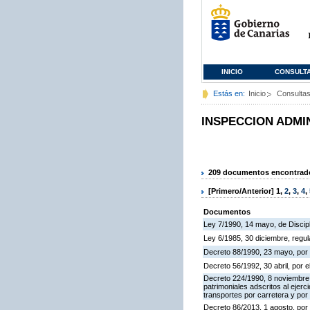
INICIO
CONSULT
Estás en:
Inicio
Consulta
INSPECCION ADMI
209 documentos encontrados
[Primero/Anterior]
1
,
2
,
3
,
4
,
Documentos
Ley 7/1990, 14 mayo, de Discipli
Ley 6/1985, 30 diciembre, regu
Decreto 88/1990, 23 mayo, por 
Decreto 56/1992, 30 abril, por
Decreto 224/1990, 8 noviembre,
patrimoniales adscritos al ejerc
transportes por carretera y por
Decreto 86/2013, 1 agosto, por 