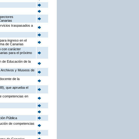
spectores
Canarias
ervicios traspasados a
para ingreso en el
oma de Canarias
n con carácter
arias para el próximo
ón de Educación de la
o, Archivos y Museos de
docente de la
88), que aprueba el
 de competencias en
ción Pública
ibución de competencias