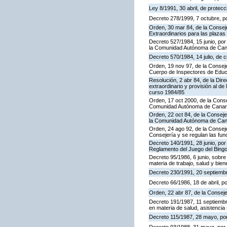
Ley 8/1991, 30 abril, de protecc
Decreto 278/1999, 7 octubre, p
Orden, 30 mar 84, de la Consej
Extraordinarios para las plaza
Decreto 527/1984, 15 junio, por
la Comunidad Autónoma de Cana
Decreto 570/1984, 14 julio, de 
Orden, 19 nov 97, de la Conseje
Cuerpo de Inspectores de Educ
Resolución, 2 abr 84, de la Dir
extraordinario y provisión al 
curso 1984/85
Orden, 17 oct 2000, de la Conse
Comunidad Autónoma de Canar
Orden, 22 oct 84, de la Conseje
la Comunidad Autónoma de Can
Orden, 24 ago 92, de la Conseje
Consejería y se regulan las fu
Decreto 140/1991, 28 junio, por
Reglamento del Juego del Bing
Decreto 95/1986, 6 junio, sobre
materia de trabajo, salud y bien
Decreto 230/1991, 20 septiemb
Decreto 66/1986, 18 de abril, p
Orden, 22 abr 87, de la Conseje
Decreto 191/1987, 11 septiembre
en materia de salud, asistencia 
Decreto 115/1987, 28 mayo, por