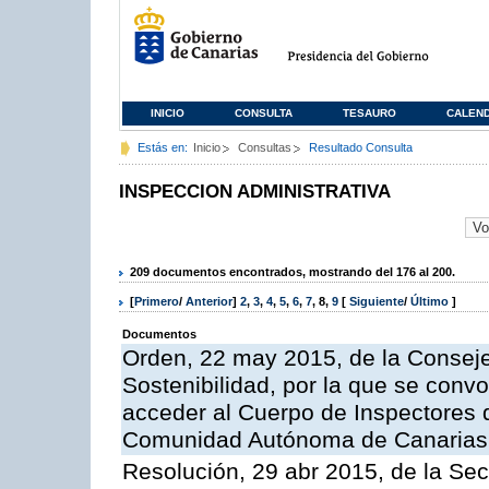
INICIO
CONSULTA
TESAURO
CALEN
Estás en:
Inicio
Consultas
Resultado Consulta
INSPECCION ADMINISTRATIVA
209 documentos encontrados, mostrando del 176 al 200.
[
Primero
/
Anterior
]
2
,
3
,
4
,
5
,
6
,
7
,
8
,
9
[
Siguiente
/
Último
]
Documentos
Orden, 22 may 2015, de la Conseje
Sostenibilidad, por la que se conv
acceder al Cuerpo de Inspectores 
Comunidad Autónoma de Canarias
Resolución, 29 abr 2015, de la Sec