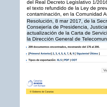
del Real Decreto Legislativo 1/201
el texto refundido de la Ley de pre
contaminación, en la Comunidad A
Resolución, 8 mar 2017, de la Secr
Consejería de Presidencia, Justicia
actualización de la Carta de Servi
la Dirección General de Telecomu
209 documentos encontrados, mostrando del 176 al 200.
[
Primero
/
Anterior
]
2
,
3
,
4
,
5
,
6
,
7
,
8
,
9
[
Siguiente
/
Último
]
Tipos de exportación:
XLS
|
PDF
|
ODT
© Gobierno de Canarias