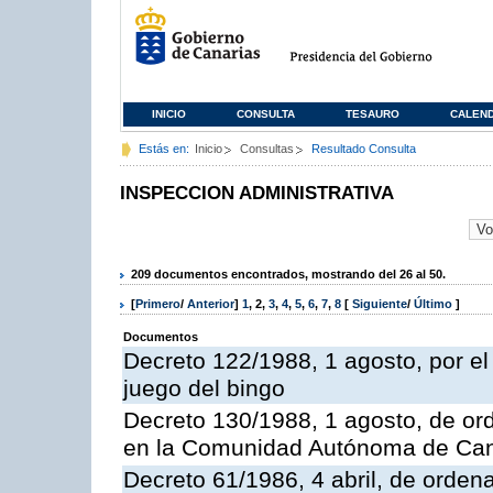
INICIO
CONSULTA
TESAURO
CALEN
Estás en:
Inicio
Consultas
Resultado Consulta
INSPECCION ADMINISTRATIVA
209 documentos encontrados, mostrando del 26 al 50.
[
Primero
/
Anterior
]
1
,
2
,
3
,
4
,
5
,
6
,
7
,
8
[
Siguiente
/
Último
]
Documentos
Decreto 122/1988, 1 agosto, por e
juego del bingo
Decreto 130/1988, 1 agosto, de or
en la Comunidad Autónoma de Can
Decreto 61/1986, 4 abril, de orden