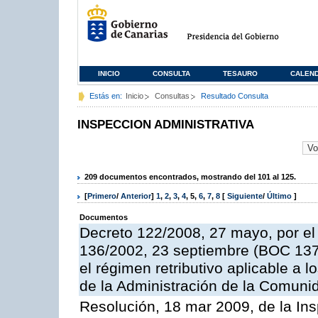
INICIO
CONSULTA
TESAURO
CALEN
Estás en:
Inicio
Consultas
Resultado Consulta
INSPECCION ADMINISTRATIVA
209 documentos encontrados, mostrando del 101 al 125.
[
Primero
/
Anterior
]
1
,
2
,
3
,
4
,
5
,
6
,
7
,
8
[
Siguiente
/
Último
]
Documentos
Decreto 122/2008, 27 mayo, por el
136/2002, 23 septiembre (BOC 137,
el régimen retributivo aplicable a 
de la Administración de la Comun
Resolución, 18 mar 2009, de la Ins