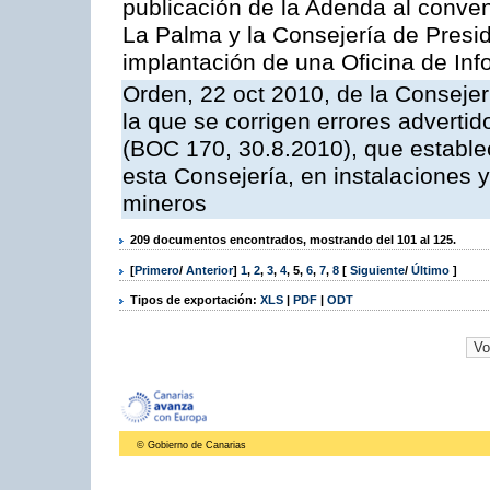
publicación de la Adenda al conveni
La Palma y la Consejería de Presid
implantación de una Oficina de In
Orden, 22 oct 2010, de la Consejer
la que se corrigen errores adverti
(BOC 170, 30.8.2010), que estable
esta Consejería, en instalaciones y
mineros
209 documentos encontrados, mostrando del 101 al 125.
[
Primero
/
Anterior
]
1
,
2
,
3
,
4
,
5
,
6
,
7
,
8
[
Siguiente
/
Último
]
Tipos de exportación:
XLS
|
PDF
|
ODT
© Gobierno de Canarias