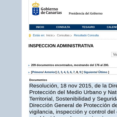
INICIO
CONSULTA
TESAURO
CALEN
Estás en:
Inicio
Consultas
Resultado Consulta
INSPECCION ADMINISTRATIVA
209 documentos encontrados, mostrando del 176 al 200.
[
Primero
/
Anterior
]
2
,
3
,
4
,
5
,
6
,
7
,
8
,
9
[
Siguiente
/
Último
]
Documentos
Resolución, 18 nov 2015, de la Dir
Protección del Medio Urbano y Natu
Territorial, Sostenibilidad y Seguri
Dirección General de Protección de
vigilancia, inspección y control de