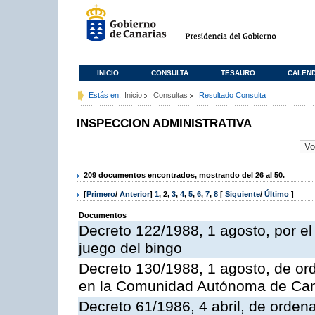
INICIO
CONSULTA
TESAURO
CALEN
Estás en:
Inicio
Consultas
Resultado Consulta
INSPECCION ADMINISTRATIVA
209 documentos encontrados, mostrando del 26 al 50.
[
Primero
/
Anterior
]
1
,
2
,
3
,
4
,
5
,
6
,
7
,
8
[
Siguiente
/
Último
]
Documentos
Decreto 122/1988, 1 agosto, por e
juego del bingo
Decreto 130/1988, 1 agosto, de or
en la Comunidad Autónoma de Can
Decreto 61/1986, 4 abril, de orden