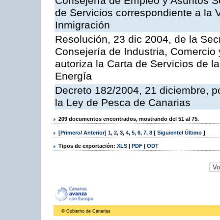
Consejería de Empleo y Asuntos Soc
de Servicios correspondiente a la 
Inmigración
Resolución, 23 dic 2004, de la Sec
Consejería de Industria, Comercio
autoriza la Carta de Servicios de l
Energía
Decreto 182/2004, 21 diciembre, p
la Ley de Pesca de Canarias
209 documentos encontrados, mostrando del 51 al 75.
[
Primero
/
Anterior
]
1
,
2
,
3
,
4
,
5
,
6
,
7
,
8
[
Siguiente
/
Último
]
Tipos de exportación:
XLS
|
PDF
|
ODT
© Gobierno de Canarias