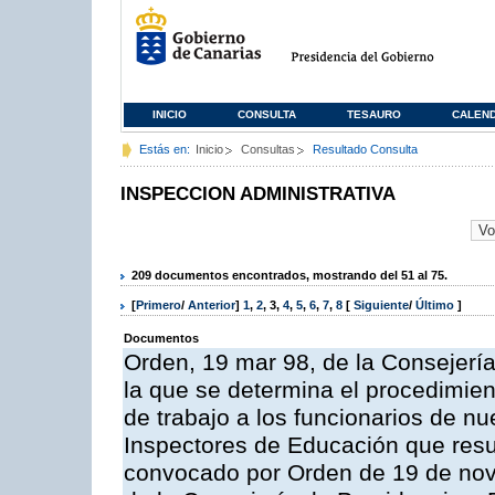
INICIO
CONSULTA
TESAURO
CALEN
Estás en:
Inicio
Consultas
Resultado Consulta
INSPECCION ADMINISTRATIVA
209 documentos encontrados, mostrando del 51 al 75.
[
Primero
/
Anterior
]
1
,
2
,
3
,
4
,
5
,
6
,
7
,
8
[
Siguiente
/
Último
]
Documentos
Orden, 19 mar 98, de la Consejería
la que se determina el procedimient
de trabajo a los funcionarios de n
Inspectores de Educación que resu
convocado por Orden de 19 de nov