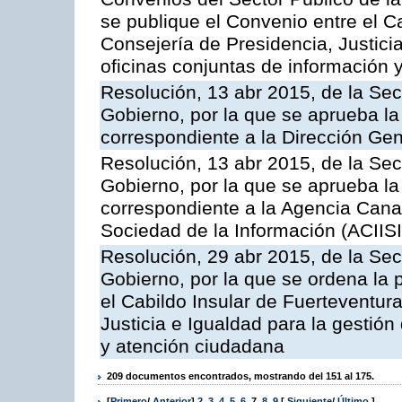
se publique el Convenio entre el C
Consejería de Presidencia, Justicia
oficinas conjuntas de información 
Resolución, 13 abr 2015, de la Sec
Gobierno, por la que se aprueba la 
correspondiente a la Dirección Gene
Resolución, 13 abr 2015, de la Sec
Gobierno, por la que se aprueba la 
correspondiente a la Agencia Canar
Sociedad de la Información (ACIISI
Resolución, 29 abr 2015, de la Sec
Gobierno, por la que se ordena la 
el Cabildo Insular de Fuerteventura
Justicia e Igualdad para la gestión
y atención ciudadana
209 documentos encontrados, mostrando del 151 al 175.
[
Primero
/
Anterior
]
2
,
3
,
4
,
5
,
6
,
7
,
8
,
9
[
Siguiente
/
Último
]