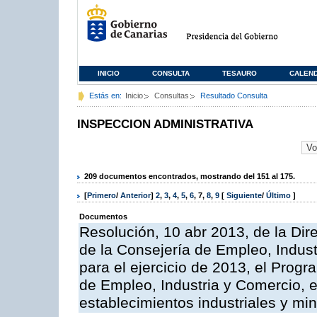
INICIO
CONSULTA
TESAURO
CALEN
Estás en:
Inicio
Consultas
Resultado Consulta
INSPECCION ADMINISTRATIVA
209 documentos encontrados, mostrando del 151 al 175.
[
Primero
/
Anterior
]
2
,
3
,
4
,
5
,
6
,
7
,
8
,
9
[
Siguiente
/
Último
]
Documentos
Resolución, 10 abr 2013, de la Dir
de la Consejería de Empleo, Indust
para el ejercicio de 2013, el Prog
de Empleo, Industria y Comercio, e
establecimientos industriales y mi