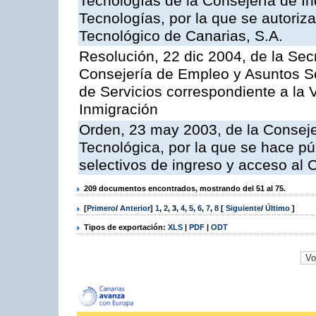
Tecnologías de la Consejería de I
Tecnologías, por la que se autoriza 
Tecnológico de Canarias, S.A.
Resolución, 22 dic 2004, de la Sec
Consejería de Empleo y Asuntos Soc
de Servicios correspondiente a la 
Inmigración
Orden, 23 may 2003, de la Conseje
Tecnológica, por la que se hace pú
selectivos de ingreso y acceso al
209 documentos encontrados, mostrando del 51 al 75.
[
Primero
/
Anterior
]
1
,
2
,
3
,
4
,
5
,
6
,
7
,
8
[
Siguiente
/
Último
]
Tipos de exportación:
XLS
|
PDF
|
ODT