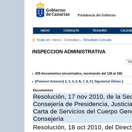
INICIO
CONSULTA
TESAURO
CALEN
Estás en:
Inicio
Consultas
Resultado Consulta
INSPECCION ADMINISTRATIVA
209 documentos encontrados, mostrando del 126 al 150.
[
Primero
/
Anterior
]
2
,
3
,
4
,
5
,
6
,
7
,
8
,
9
[
Siguiente
/
Último
]
Documentos
Resolución, 17 nov 2010, de la Sec
Consejería de Presidencia, Justici
Carta de Servicios del Cuerpo Gener
Consejería
Resolución, 18 oct 2010, del Direc