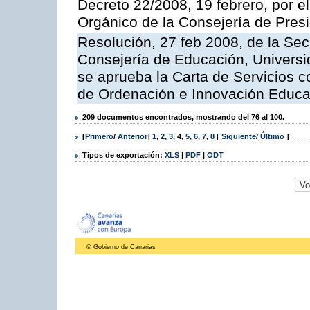
Decreto 22/2008, 19 febrero, por 
Orgánico de la Consejería de Presi
Resolución, 27 feb 2008, de la Sec
Consejería de Educación, Universid
se aprueba la Carta de Servicios c
de Ordenación e Innovación Educa
209 documentos encontrados, mostrando del 76 al 100.
[
Primero
/
Anterior
]
1
,
2
,
3
,
4
,
5
,
6
,
7
,
8
[
Siguiente
/
Último
]
Tipos de exportación:
XLS
|
PDF
|
ODT
© Gobierno de Canarias