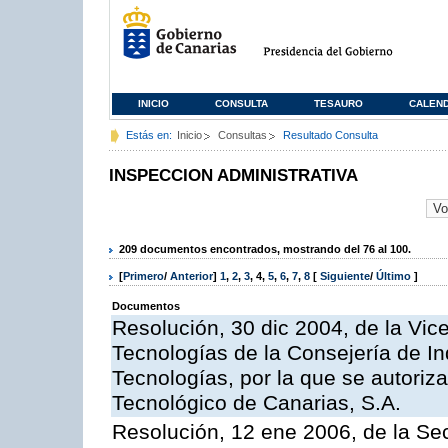
INICIO
CONSULTA
TESAURO
CALEN
Estás en:
Inicio
Consultas
Resultado Consulta
INSPECCION ADMINISTRATIVA
209 documentos encontrados, mostrando del 76 al 100.
[
Primero
/
Anterior
]
1
,
2
,
3
,
4
,
5
,
6
,
7
,
8
[
Siguiente
/
Último
]
Documentos
Resolución, 30 dic 2004, de la Vic
Tecnologías de la Consejería de I
Tecnologías, por la que se autoriza 
Tecnológico de Canarias, S.A.
Resolución, 12 ene 2006, de la Sec