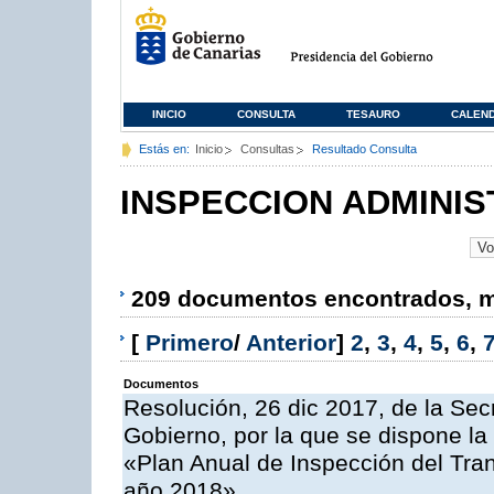
INICIO
CONSULTA
TESAURO
CALEN
Estás en:
Inicio
Consultas
Resultado Consulta
INSPECCION ADMINIS
209 documentos encontrados, mo
[
Primero
/
Anterior
]
2
,
3
,
4
,
5
,
6
,
Documentos
Resolución, 26 dic 2017, de la Sec
Gobierno, por la que se dispone la
«Plan Anual de Inspección del Tran
año 2018»