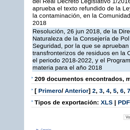
del Real Decreto Legislativo 1/201
aprueba el texto refundido de la L
la contaminación, en la Comunida
2018
Resolución, 26 jun 2018, de la Dir
Naturaleza de la Consejería de Polít
Seguridad, por la que se aprueban 
transfronterizos de residuos en l
el periodo 2018-2022, y el Progra
materia para el año 2018
209 documentos encontrados, mo
[
Primero
/
Anterior
]
2
,
3
,
4
,
5
,
6
,
Tipos de exportación:
XLS
|
PDF