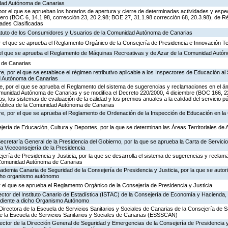
idad Autónoma de Canarias
or el que se aprueban los horarios de apertura y cierre de determinadas actividades y espe
ero (BOC 6, 14.1.98, corrección 23, 20.2.98; BOE 27, 31.1.98 corrección 68, 20.3.98), de R
dades Clasificadas
tatuto de los Consumidores y Usuarios de la Comunidad Autónoma de Canarias
 el que se aprueba el Reglamento Orgánico de la Consejería de Presidencia e Innovación T
r el que se aprueba el Reglamento de Máquinas Recreativas y de Azar de la Comunidad Autó
a de Canarias
, por el que se establece el régimen retributivo aplicable a los Inspectores de Educación al 
d Autónoma de Canarias
, por el que se aprueba el Reglamento del sistema de sugerencias y reclamaciones en el ám
omunidad Autónoma de Canarias y se modifica el Decreto 220/2000, 4 diciembre (BOC 166, 22
os, los sistemas de evaluación de la calidad y los premios anuales a la calidad del servicio p
 Pública de la Comunidad Autónoma de Canarias
re, por el que se aprueba el Reglamento de Ordenación de la Inspección de Educación en 
jería de Educación, Cultura y Deportes, por la que se determinan las Áreas Territoriales de 
Secretaría General de la Presidencia del Gobierno, por la que se aprueba la Carta de Servicio
a Viceconsejería de la Presidencia
jería de Presidencia y Justicia, por la que se desarrolla el sistema de sugerencias y reclam
a Comunidad Autónoma de Canarias
cademia Canaria de Seguridad de la Consejería de Presidencia y Justicia, por la que se autor
icho organismo autónomo
 el que se aprueba el Reglamento Orgánico de la Consejería de Presidencia y Justicia
ector del Instituto Canario de Estadística (ISTAC) de la Consejería de Economía y Hacienda, 
ondiente a dicho Organismo Autónomo
Directora de la Escuela de Servicios Sanitarios y Sociales de Canarias de la Consejería de S
de la Escuela de Servicios Sanitarios y Sociales de Canarias (ESSSCAN)
rector de la Dirección General de Seguridad y Emergencias de la Consejería de Presidencia y 