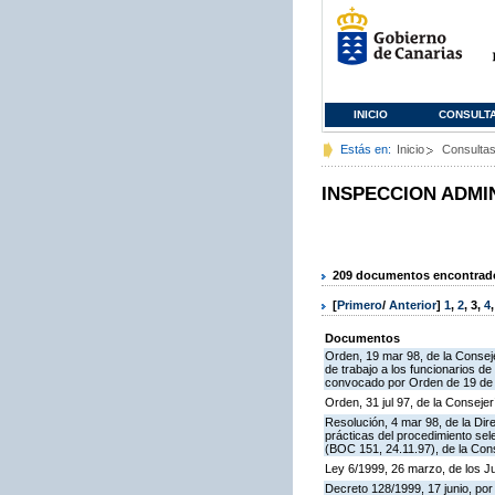
INICIO
CONSULT
Estás en:
Inicio
Consulta
INSPECCION ADMI
209 documentos encontrados
[
Primero
/
Anterior
]
1
,
2
,
3
,
4
Documentos
Orden, 19 mar 98, de la Conseje
de trabajo a los funcionarios 
convocado por Orden de 19 de n
Orden, 31 jul 97, de la Consejer
Resolución, 4 mar 98, de la Dir
prácticas del procedimiento se
(BOC 151, 24.11.97), de la Cons
Ley 6/1999, 26 marzo, de los 
Decreto 128/1999, 17 junio, por