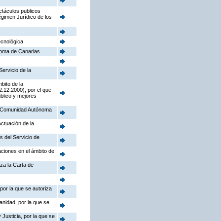
ctáculos publicos
égimen Jurídico de los
ecnológica
noma de Canarias
Servicio de la
bito de la
.12.2000), por el que
úblico y mejores
la Comunidad Autónoma
Actuación de la
s del Servicio de
aciones en el ámbito de
iza la Carta de
por la que se autoriza
anidad, por la que se
Justicia, por la que se