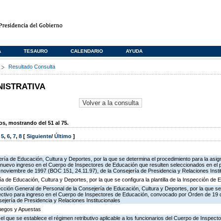
A
TESAURO
CALENDARIO
AYUDA
s
Resultado Consulta
NISTRATIVA
, mostrando del 51 al 75.
,
5
,
6
,
7
,
8
[
Siguiente
/
Último
]
ría de Educación, Cultura y Deportes, por la que se determina el procedimiento para la asign
de nuevo ingreso en el Cuerpo de Inspectores de Educación que resulten seleccionados en el 
oviembre de 1997 (BOC 151, 24.11.97), de la Consejería de Presidencia y Relaciones Insti
ía de Educación, Cultura y Deportes, por la que se configura la plantilla de la Inspección de
ección General de Personal de la Consejería de Educación, Cultura y Deportes, por la que se
lectivo para ingreso en el Cuerpo de Inspectores de Educación, convocado por Orden de 19
ejería de Presidencia y Relaciones Institucionales
Juegos y Apuestas
 el que se establece el régimen retributivo aplicable a los funcionarios del Cuerpo de Inspec