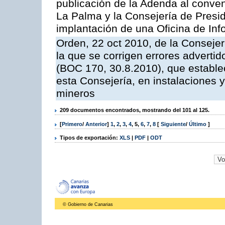
publicación de la Adenda al conveni
La Palma y la Consejería de Presid
implantación de una Oficina de In
Orden, 22 oct 2010, de la Consejer
la que se corrigen errores adverti
(BOC 170, 30.8.2010), que estable
esta Consejería, en instalaciones y
mineros
209 documentos encontrados, mostrando del 101 al 125.
[
Primero
/
Anterior
]
1
,
2
,
3
,
4
,
5
,
6
,
7
,
8
[
Siguiente
/
Último
]
Tipos de exportación:
XLS
|
PDF
|
ODT
© Gobierno de Canarias