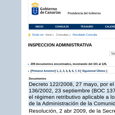
INICIO
CONSULTA
TESAURO
CALEN
Estás en:
Inicio
Consultas
Resultado Consulta
INSPECCION ADMINISTRATIVA
209 documentos encontrados, mostrando del 101 al 125.
[
Primero
/
Anterior
]
1
,
2
,
3
,
4
,
5
,
6
,
7
,
8
[
Siguiente
/
Último
]
Documentos
Decreto 122/2008, 27 mayo, por el
136/2002, 23 septiembre (BOC 137,
el régimen retributivo aplicable a 
de la Administración de la Comun
Resolución, 2 abr 2009, de la Secr