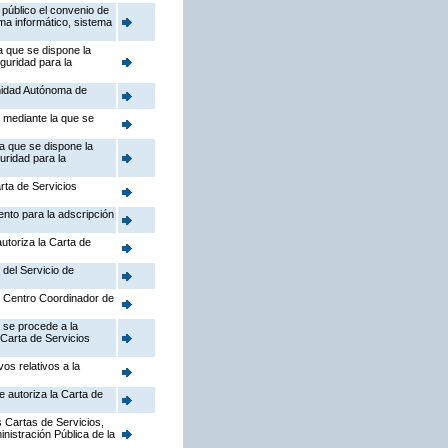
público el convenio de
ema informático, sistema
a que se dispone la
guridad para la
nidad Autónoma de
, mediante la que se
la que se dispone la
uridad para la
rta de Servicios
ento para la adscripción
utoriza la Carta de
 del Servicio de
el Centro Coordinador de
 se procede a la
 Carta de Servicios
os relativos a la
e autoriza la Carta de
 Cartas de Servicios,
inistración Pública de la