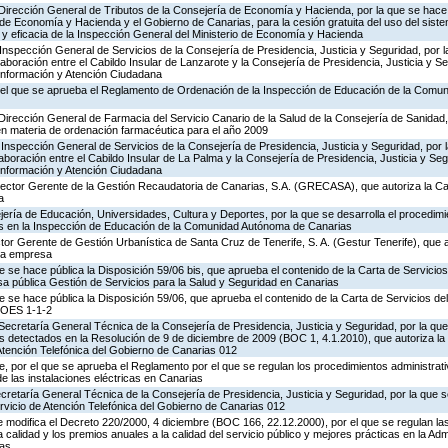
 Dirección General de Tributos de la Consejería de Economía y Hacienda, por la que se hace 
o de Economía y Hacienda y el Gobierno de Canarias, para la cesión gratuita del uso del sist
ad y eficacia de la Inspección General del Ministerio de Economía y Hacienda
Inspección General de Servicios de la Consejería de Presidencia, Justicia y Seguridad, por l
aboración entre el Cabildo Insular de Lanzarote y la Consejería de Presidencia, Justicia y Se
 Información y Atención Ciudadana
 el que se aprueba el Reglamento de Ordenación de la Inspección de Educación de la Comu
Dirección General de Farmacia del Servicio Canario de la Salud de la Consejería de Sanidad
en materia de ordenación farmacéutica para el año 2009
Inspección General de Servicios de la Consejería de Presidencia, Justicia y Seguridad, por 
aboración entre el Cabildo Insular de La Palma y la Consejería de Presidencia, Justicia y Seg
 Información y Atención Ciudadana
irector Gerente de la Gestión Recaudatoria de Canarias, S.A. (GRECASA), que autoriza la Ca
a
ería de Educación, Universidades, Cultura y Deportes, por la que se desarrolla el procedimi
os en la Inspección de Educación de la Comunidad Autónoma de Canarias
ctor Gerente de Gestión Urbanística de Santa Cruz de Tenerife, S. A. (Gestur Tenerife), que a
sta empresa
e se hace pública la Disposición 59/06 bis, que aprueba el contenido de la Carta de Servicios
a pública Gestión de Servicios para la Salud y Seguridad en Canarias
e se hace pública la Disposición 59/06, que aprueba el contenido de la Carta de Servicios d
COES 1-1-2
Secretaría General Técnica de la Consejería de Presidencia, Justicia y Seguridad, por la que
s detectados en la Resolución de 9 de diciembre de 2009 (BOC 1, 4.1.2010), que autoriza la
Atención Telefónica del Gobierno de Canarias 012
 por el que se aprueba el Reglamento por el que se regulan los procedimientos administrativ
de las instalaciones eléctricas en Canarias
ecretaría General Técnica de la Consejería de Presidencia, Justicia y Seguridad, por la que s
rvicio de Atención Telefónica del Gobierno de Canarias 012
 modifica el Decreto 220/2000, 4 diciembre (BOC 166, 22.12.2000), por el que se regulan las
 calidad y los premios anuales a la calidad del servicio público y mejores prácticas en la Adm
as