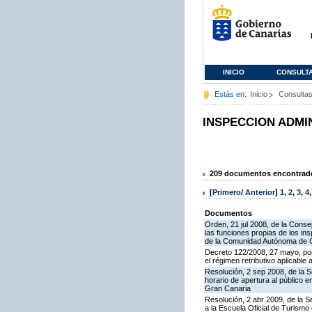
INICIO
CONSULT
Estás en:
Inicio
Consulta
INSPECCION ADMI
209 documentos encontrados
[
Primero
/
Anterior
]
1
,
2
,
3
,
4
Documentos
Orden, 21 jul 2008, de la Conse
las funciones propias de los in
de la Comunidad Autónoma de 
Decreto 122/2008, 27 mayo, por
el régimen retributivo aplicabl
Resolución, 2 sep 2008, de la S
horario de apertura al público 
Gran Canaria
Resolución, 2 abr 2009, de la S
a la Escuela Oficial de Turism