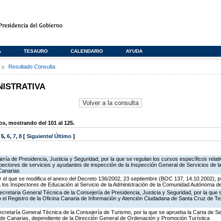
A
TESAURO
CALENDARIO
AYUDA
s
Resultado Consulta
NISTRATIVA
, mostrando del 101 al 125.
,
5
,
6
,
7
,
8
[
Siguiente
/
Último
]
jería de Presidencia, Justicia y Seguridad, por la que se regulan los cursos específicos rel
spectores de servicios y ayudantes de inspección de la Inspección General de Servicios de la
Canarias
 el que se modifica el anexo del Decreto 136/2002, 23 septiembre (BOC 137, 14.10.2002), p
e a los Inspectores de Educación al Servicio de la Administración de la Comunidad Autónoma 
ecretaria General Técnica de la Consejería de Presidencia, Justicia y Seguridad, por la que
en el Registro de la Oficina Canaria de Información y Atención Ciudadana de Santa Cruz de T
ecretaría General Técnica de la Consejería de Turismo, por la que se aprueba la Carta de S
o de Canarias, dependiente de la Dirección General de Ordenación y Promoción Turística