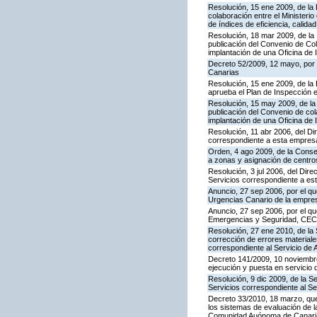
Resolución, 15 ene 2009, de la
colaboración entre el Ministeri
de índices de eficiencia, calid
Resolución, 18 mar 2009, de la 
publicación del Convenio de Col
implantación de una Oficina de
Decreto 52/2009, 12 mayo, por
Canarias
Resolución, 15 ene 2009, de la 
aprueba el Plan de Inspección 
Resolución, 15 may 2009, de la 
publicación del Convenio de col
implantación de una Oficina de
Resolución, 11 abr 2006, del D
correspondiente a esta empres
Orden, 4 ago 2009, de la Consej
a zonas y asignación de centr
Resolución, 3 jul 2006, del Dire
Servicios correspondiente a e
Anuncio, 27 sep 2006, por el qu
Urgencias Canario de la empres
Anuncio, 27 sep 2006, por el qu
Emergencias y Seguridad, CE
Resolución, 27 ene 2010, de la 
corrección de errores materiale
correspondiente al Servicio de 
Decreto 141/2009, 10 noviembre,
ejecución y puesta en servicio 
Resolución, 9 dic 2009, de la S
Servicios correspondiente al Se
Decreto 33/2010, 18 marzo, que
los sistemas de evaluación de la
Comunidad Auónoma de Canari