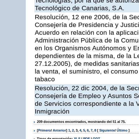
Tecnologías, por la que se autoriza 
Tecnológico de Canarias, S.A.
Resolución, 12 ene 2006, de la Sec
Consejería de Presidencia y Justici
Acuerdo en relación con la aplicaci
Administración Pública de la Com
en los Organismos Autónomos y En
dependientes de la misma, de la L
27.12.2005), de medidas sanitarias
la venta, el suministro, el consumo
tabaco
Resolución, 22 dic 2004, de la Sec
Consejería de Empleo y Asuntos Soc
de Servicios correspondiente a la 
Inmigración
209 documentos encontrados, mostrando del 51 al 75.
[
Primero
/
Anterior
]
1
,
2
,
3
,
4
,
5
,
6
,
7
,
8
[
Siguiente
/
Último
]
Tipos de exportación:
XLS
|
PDF
|
ODT