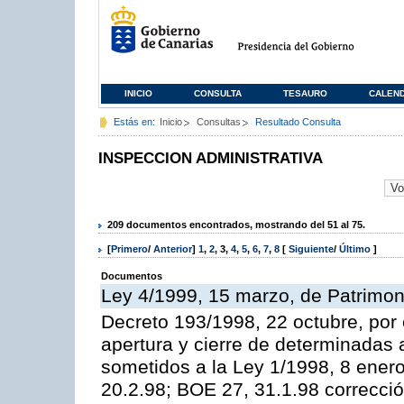
INICIO
CONSULTA
TESAURO
CALEN
Estás en:
Inicio
Consultas
Resultado Consulta
INSPECCION ADMINISTRATIVA
209 documentos encontrados, mostrando del 51 al 75.
[
Primero
/
Anterior
]
1
,
2
,
3
,
4
,
5
,
6
,
7
,
8
[
Siguiente
/
Último
]
Documentos
Ley 4/1999, 15 marzo, de Patrimon
Decreto 193/1998, 22 octubre, por 
apertura y cierre de determinadas 
sometidos a la Ley 1/1998, 8 enero
20.2.98; BOE 27, 31.1.98 correcció