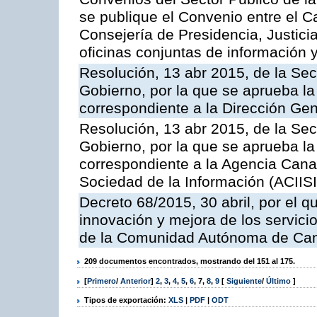
se publique el Convenio entre el C
Consejería de Presidencia, Justicia
oficinas conjuntas de información 
Resolución, 13 abr 2015, de la Sec
Gobierno, por la que se aprueba la 
correspondiente a la Dirección Gene
Resolución, 13 abr 2015, de la Sec
Gobierno, por la que se aprueba la 
correspondiente a la Agencia Canar
Sociedad de la Información (ACIISI
Decreto 68/2015, 30 abril, por el q
innovación y mejora de los servici
de la Comunidad Autónoma de Can
209 documentos encontrados, mostrando del 151 al 175.
[
Primero
/
Anterior
]
2
,
3
,
4
,
5
,
6
,
7
,
8
,
9
[
Siguiente
/
Último
]
Tipos de exportación:
XLS
|
PDF
|
ODT