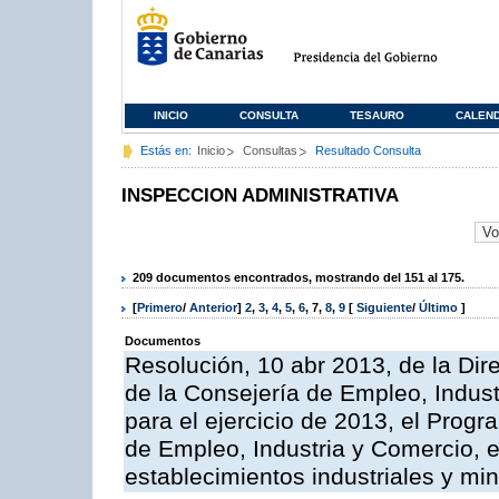
INICIO
CONSULTA
TESAURO
CALEN
Estás en:
Inicio
Consultas
Resultado Consulta
INSPECCION ADMINISTRATIVA
209 documentos encontrados, mostrando del 151 al 175.
[
Primero
/
Anterior
]
2
,
3
,
4
,
5
,
6
,
7
,
8
,
9
[
Siguiente
/
Último
]
Documentos
Resolución, 10 abr 2013, de la Dir
de la Consejería de Empleo, Indust
para el ejercicio de 2013, el Prog
de Empleo, Industria y Comercio, e
establecimientos industriales y mi